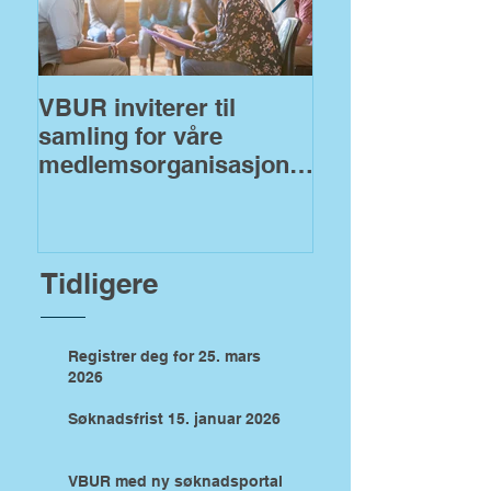
VBUR inviterer til
VBUR åpner fo
samling for våre
søknader på
medlemsorganisasjoner
fylkeskommuna
!
midler
Tidligere
Registrer deg for 25. mars
2026
Søknadsfrist 15. januar 2026
VBUR med ny søknadsportal