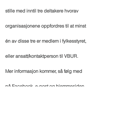
stille med inntil tre deltakere hvorav 
organisasjonene oppfordres til at minst 
én av disse tre er medlem i fylkesstyret, 
eller ansatt/kontaktperson til VBUR. 
Mer informasjon kommer, så følg med 
på Facebook, e-post og hjemmesiden 
www.vbur.no
Tid og sted: Torsdag 25. november fra 