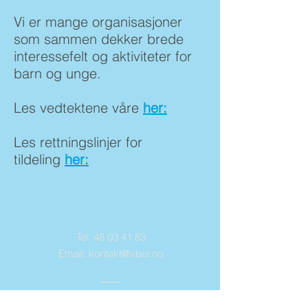
Vi er mange organisasjoner
som sammen dekker brede
interessefelt og aktiviteter for
barn og unge.
Les vedtektene våre
her:
Les rettningslinjer for
tildeling
her:
Kontakt oss
Tel:
48 03 41 83
Email:
kontakt@vbur.no