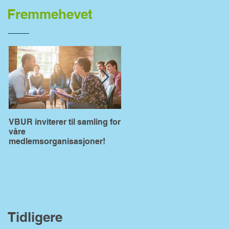
Fremmehevet
VBUR inviterer til samling for
VBUR åpner for søknader p
våre
fylkeskommunale midler
medlemsorganisasjoner!
Tidligere