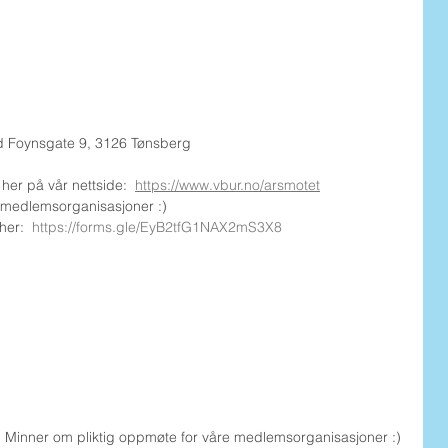
nd Foynsgate 9, 3126 Tønsberg
her på vår nettside:  
https://www.vbur.no/arsmotet
 medlemsorganisasjoner :)
her:  
https://forms.gle/EyB2tfG1NAX2mS3X8
 Minner om pliktig oppmøte for våre medlemsorganisasjoner :)