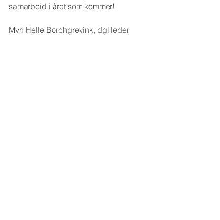
samarbeid i året som kommer!
Mvh Helle Borchgrevink, dgl leder 
VBUR.
#prosjektmidler
#årsmøtet
#penger
#assistent
#frivillighet
Søknad tilskudd
Kommentarer
Skriv en kommentar …