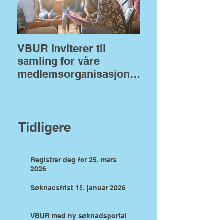
VBUR inviterer til
VBUR åpner fo
samling for våre
søknader på
medlemsorganisasjoner
fylkeskommuna
!
midler
Tidligere
Registrer deg for 25. mars
2026
Søknadsfrist 15. januar 2026
VBUR med ny søknadsportal