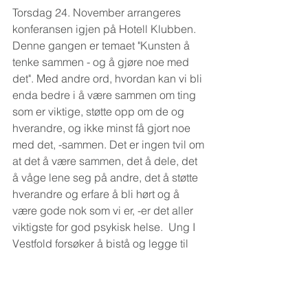
Torsdag 24. November arrangeres 
konferansen igjen på Hotell Klubben. 
Denne gangen er temaet "Kunsten å 
tenke sammen - og å gjøre noe med 
det". Med andre ord, hvordan kan vi bli 
enda bedre i å være sammen om ting 
som er viktige, støtte opp om de og 
hverandre, og ikke minst få gjort noe 
med det, -sammen. Det er ingen tvil om 
at det å være sammen, det å dele, det 
å våge lene seg på andre, det å støtte 
hverandre og erfare å bli hørt og å 
være gode nok som vi er, -er det aller 
viktigste for god psykisk helse.  Ung I 
Vestfold forsøker å bistå og legge til 
rette for nettopp dette.
Velkommen til et viktig seminar, håper 