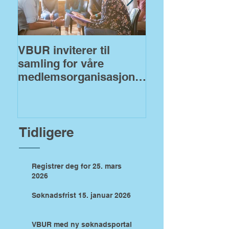
VBUR inviterer til
VBUR åpner fo
samling for våre
søknader på
medlemsorganisasjoner
fylkeskommuna
!
midler
Tidligere
Registrer deg for 25. mars
2026
Søknadsfrist 15. januar 2026
VBUR med ny søknadsportal