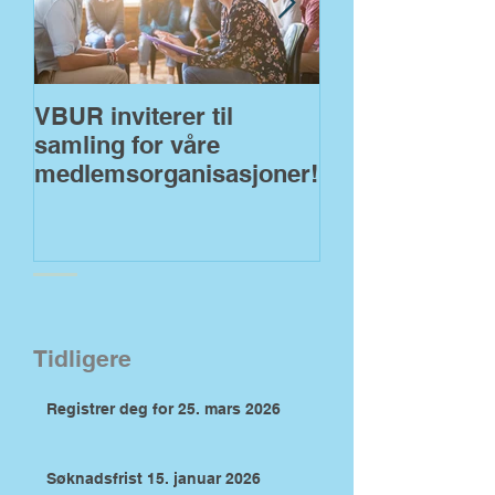
VBUR inviterer til
VBUR åpner fo
samling for våre
søknader på
medlemsorganisasjoner!
fylkeskommuna
Tidligere
Registrer deg for 25. mars 2026
Søknadsfrist 15. januar 2026