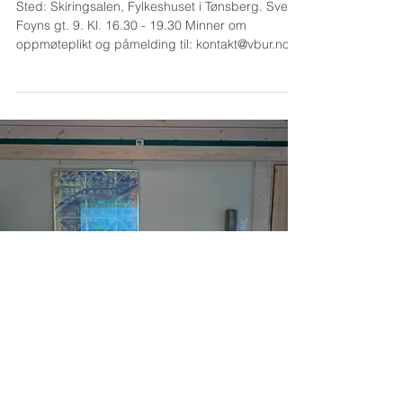
Velkommen til årsmøtet i VBUR
Sted: Skiringsalen, Fylkeshuset i Tønsberg. Svend
Foyns gt. 9. Kl. 16.30 - 19.30 Minner om
oppmøteplikt og påmelding til: kontakt@vbur.no...