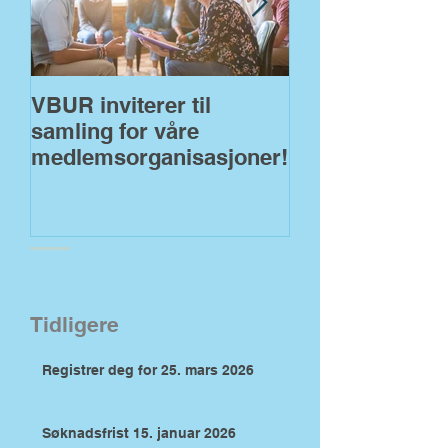
VBUR inviterer til
VBUR åpner fo
samling for våre
søknader på
medlemsorganisasjoner!
fylkeskommuna
Tidligere
Registrer deg for 25. mars 2026
Søknadsfrist 15. januar 2026