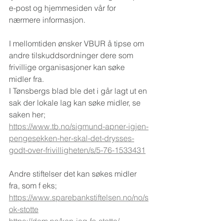
e-post og hjemmesiden vår for 
nærmere informasjon. 
I mellomtiden ønsker VBUR å tipse om 
andre tilskuddsordninger dere som 
frivillige organisasjoner kan søke 
midler fra.
I Tønsbergs blad ble det i går lagt ut en 
sak der lokale lag kan søke midler, se 
saken her;
https://www.tb.no/sigmund-apner-igjen-
pengesekken-her-skal-det-drysses-
godt-over-frivilligheten/s/5-76-1533431
Andre stiftelser det kan søkes midler 
fra, som f eks;
https://www.sparebankstiftelsen.no/no/s
ok-stotte
https://dam.no/kan-jeg-fa-stotte/