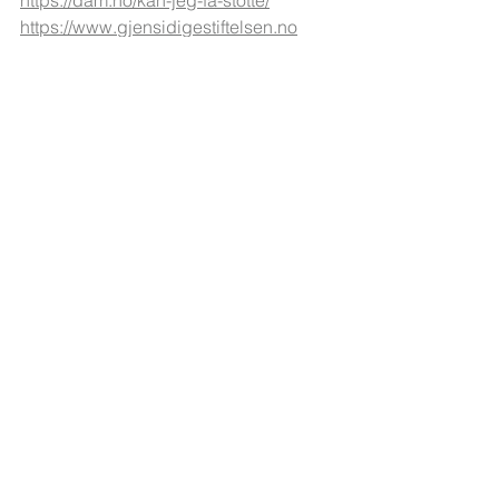
https://www.gjensidigestiftelsen.no
Med vennlig hilsen
Eli, daglig leder VBUR
Kommentarer
Skriv en kommentar …