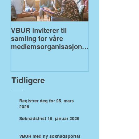
VBUR inviterer til
VBUR åpner fo
samling for våre
søknader på
medlemsorganisasjoner
fylkeskommuna
!
midler
Tidligere
Registrer deg for 25. mars
2026
Søknadsfrist 15. januar 2026
VBUR med ny søknadsportal