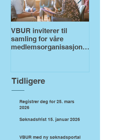
VBUR inviterer til
VBUR åpner fo
samling for våre
søknader på
medlemsorganisasjoner
fylkeskommuna
!
midler
Tidligere
Registrer deg for 25. mars
2026
Søknadsfrist 15. januar 2026
VBUR med ny søknadsportal