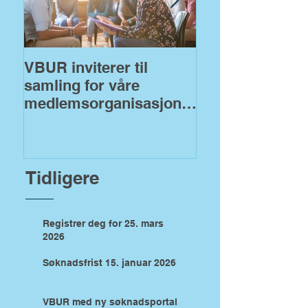
VBUR inviterer til
VBUR åpner fo
samling for våre
søknader på
medlemsorganisasjoner
fylkeskommuna
!
midler
Tidligere
Registrer deg for 25. mars
2026
Søknadsfrist 15. januar 2026
VBUR med ny søknadsportal