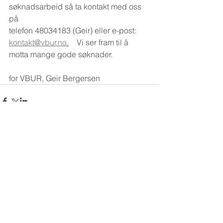
søknadsarbeid så ta kontakt med oss 
på
telefon 48034183 (Geir) eller e-post: 
kontakt@vbur.no
.
    Vi ser fram til å 
motta mange gode søknader.
for VBUR, Geir Bergersen
Kommentarer
Skriv en kommentar …