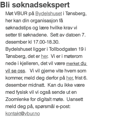
Bli søknadsekspert
Møt VBUR på 
Bydelshuset
 i Tønsberg, 
her kan din organisasjon få 
søknadstips og lære hvilke krav vi 
setter til søknadene.  Sett av datoen 7. 
desember kl 17.00-18.30.   
Bydelshuset ligger i Tollbodgaten 19 i 
Tønsberg, det er 
her
.  Vi er i møterom 
nede i kjelleren, det vil være 
 du 
merket
vil se oss
.   Vi vil gjerne vite hvem som 
kommer, meld deg derfor på 
her
, frist 6. 
desember midnatt.  Kan du ikke være 
med fysisk vil vi også sende ut en 
Zoomlenke for digitalt møte.  Uansett 
meld deg på, spørsmål e-post: 
kontakt@vbur.no