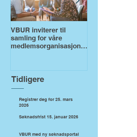
VBUR inviterer til
VBUR åpner fo
samling for våre
søknader på
medlemsorganisasjoner
fylkeskommuna
!
midler
Tidligere
Registrer deg for 25. mars
2026
Søknadsfrist 15. januar 2026
VBUR med ny søknadsportal