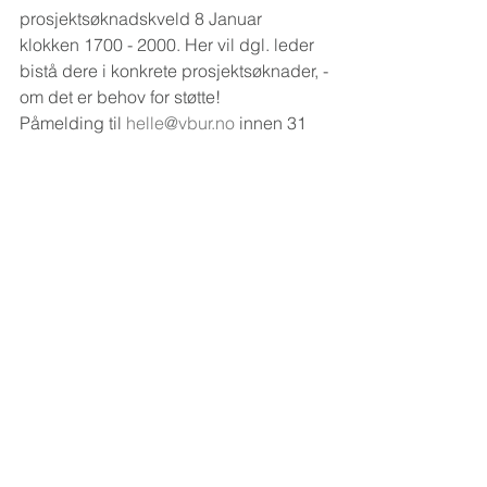
prosjektsøknadskveld 8 Januar 
klokken 1700 - 2000. Her vil dgl. leder 
bistå dere i konkrete prosjektsøknader, -
om det er behov for støtte! 
Påmelding til 
helle@vbur.no
 innen 31 
Desember.
#søknad
#prosjektmidler
#aktiviteter
#organisasjoneneivbur
Søknad tilskudd
Kommentarer