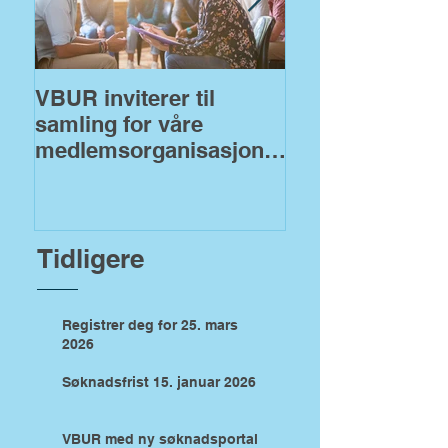
VBUR inviterer til
VBUR åpner fo
samling for våre
søknader på
medlemsorganisasjoner
fylkeskommuna
!
midler
Tidligere
Registrer deg for 25. mars
2026
Søknadsfrist 15. januar 2026
VBUR med ny søknadsportal